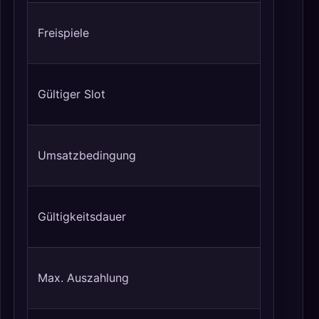
Freispiele
100 FS oh
Gültiger Slot
Alien Frui
Umsatzbedingung
55× Bonu
Gültigkeitsdauer
7 Tage
Max. Auszahlung
50 €