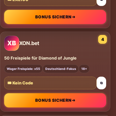
BONUS SICHERN
➜
4
XB
XON.bet
50 Freispiele für Diamond of Jungle
Wager Freispiele: x55
Deutschland-Fokus
18+
🎟️ Kein Code
⧉
BONUS SICHERN
➜