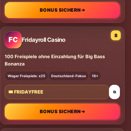
BONUS SICHERN
➜
8
FC
Fridayroll Casino
100 Freispiele ohne Einzahlung für Big Bass
Bonanza
Wager Freispiele: x25
Deutschland-Fokus
18+
🎟️ FRIDAYFREE
⧉
BONUS SICHERN
➜