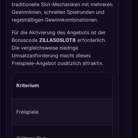
traditionelle Slot-Mechaniken mit mehreren
Gewinnlinien, schnellen Spielrunden und
regelmäßigen Gewinnkombinationen.
Für die Aktivierung des Angebots ist der
Bonuscode
ZILLA50SLOT8
erforderlich.
Die vergleichsweise niedrige
Umsatzanforderung macht dieses
Freispiele-Angebot zusätzlich attraktiv.
Kriterium
Details
Freispiele
100 FS oh