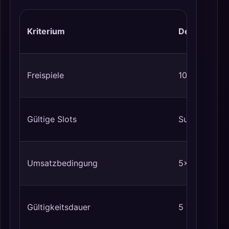
Kriterium
Details
Freispiele
100 FS ohne 
Gültige Slots
Sugar Spins 
Umsatzbedingung
5× Bonusgew
Gültigkeitsdauer
5 Tage