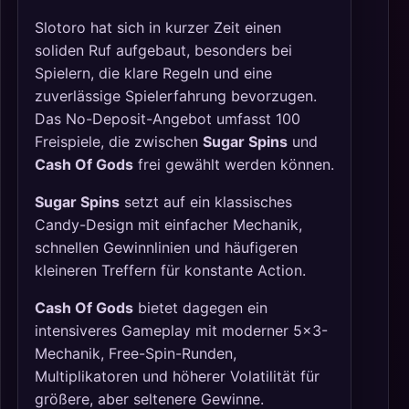
Slotoro hat sich in kurzer Zeit einen
soliden Ruf aufgebaut, besonders bei
Spielern, die klare Regeln und eine
zuverlässige Spielerfahrung bevorzugen.
Das No-Deposit-Angebot umfasst 100
Freispiele, die zwischen
Sugar Spins
und
Cash Of Gods
frei gewählt werden können.
Sugar Spins
setzt auf ein klassisches
Candy-Design mit einfacher Mechanik,
schnellen Gewinnlinien und häufigeren
kleineren Treffern für konstante Action.
Cash Of Gods
bietet dagegen ein
intensiveres Gameplay mit moderner 5×3-
Mechanik, Free-Spin-Runden,
Multiplikatoren und höherer Volatilität für
größere, aber seltenere Gewinne.