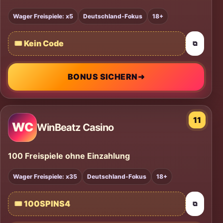
Wager Freispiele: x5
Deutschland-Fokus
18+
🎟️ Kein Code
⧉
BONUS SICHERN
➜
11
WC
WinBeatz Casino
100 Freispiele ohne Einzahlung
Wager Freispiele: x35
Deutschland-Fokus
18+
🎟️ 100SPINS4
⧉