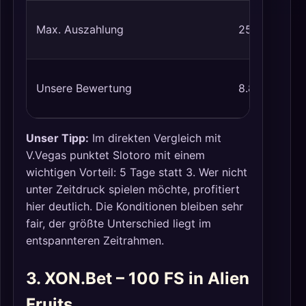
Max. Auszahlung
25 €
Unsere Bewertung
8.8/10
Unser Tipp:
Im direkten Vergleich mit
V.Vegas punktet Slotoro mit einem
wichtigen Vorteil: 5 Tage statt 3. Wer nicht
unter Zeitdruck spielen möchte, profitiert
hier deutlich. Die Konditionen bleiben sehr
fair, der größte Unterschied liegt im
entspannteren Zeitrahmen.
3. XON.Bet – 100 FS in Alien
Fruits