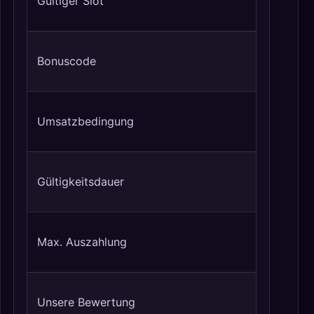
Gültiger Slot
Hot Chilli
Bonuscode
ZILLA50
Umsatzbedingung
40× Bonu
Gültigkeitsdauer
7 Tage
Max. Auszahlung
50 €
Unsere Bewertung
9.0/10